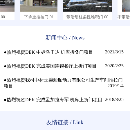
0
下承重推拉门 01
带活动柱柔性堆积门 00
不带活动
新闻中心 / News
2021/8/15
●热烈祝贺DEK 中标乌干达 机库折叠门项目
2020/2/25
●热烈祝贺DEK 完成美国连锁餐厅上折门项目
●热烈祝贺我司中标玉柴船舶动力有限公司生产车间推拉门
2019/1/4
项目
2018/8/25
●热烈祝贺DEK 完成孟加拉海军 机库上折门项目
友情链接 / Link