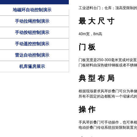
工业进料台门；仓库；顶高受限制
地磁环自动控制演示
最 大 尺 寸
手动拉绳控制演示
手动按钮控制演示
40m宽，8m高
手动遥控控制演示
门 板
雷达自动控制演示
门板宽度是250-300毫米宽成对
门板材料由深热镀锌钢板或者不锈钢板
机库篷房展示
典 型 布 局
根据现场要求风琴折叠门可分为单
所有不固定的边都配有一个缩缘式
操 作
手风琴折叠门可手动操作，也可单
电动折叠门传动系统扭矩限制装置