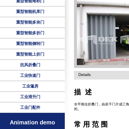
重型智能堆积门
重型智能机库门
重型智能多块门
重型智能多折门
重型智能侧转门
重型智能上折门
抗风折叠门
Details
工业快速门
工业篷房
描 述
工业滑升门
水平推拉折叠门，由若干门片成三
工业门配件
闭。
Animation demo
常 用 范 围