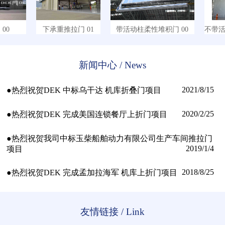
0
下承重推拉门 01
带活动柱柔性堆积门 00
不带活动
新闻中心 / News
2021/8/15
●热烈祝贺DEK 中标乌干达 机库折叠门项目
2020/2/25
●热烈祝贺DEK 完成美国连锁餐厅上折门项目
●热烈祝贺我司中标玉柴船舶动力有限公司生产车间推拉门
2019/1/4
项目
2018/8/25
●热烈祝贺DEK 完成孟加拉海军 机库上折门项目
友情链接 / Link