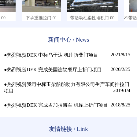
0
下承重推拉门 01
带活动柱柔性堆积门 00
不带活动
新闻中心 / News
2021/8/15
●热烈祝贺DEK 中标乌干达 机库折叠门项目
2020/2/25
●热烈祝贺DEK 完成美国连锁餐厅上折门项目
●热烈祝贺我司中标玉柴船舶动力有限公司生产车间推拉门
2019/1/4
项目
2018/8/25
●热烈祝贺DEK 完成孟加拉海军 机库上折门项目
友情链接 / Link